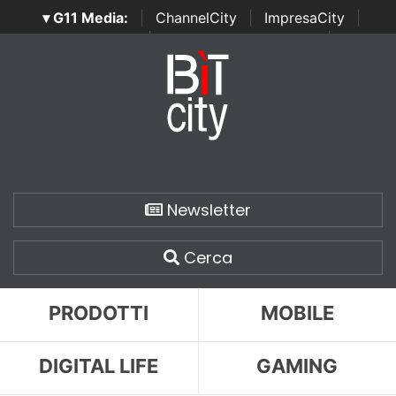
▾ G11 Media:
|
ChannelCity
|
ImpresaCity
|
SecurityOpenLab
|
Italian Channel Awards
|
Italian
Project Awards
|
Italian Security Awards
|
...
Newsletter
Cerca
PRODOTTI
MOBILE
DIGITAL LIFE
GAMING