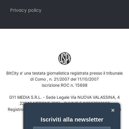
Privacy policy
BitCity e' una testata giornalistica registrata presso il tribunale
di Como , n. 21/2007 del 11/10/2007
Iscrizione ROC n. 15698
G11 MEDIA S.R.L. - Sede Legale Via NUOVA VALASSINA, 4
22046 MERONE (CO) - P.IVA/C.F.03062910132
Registro imprese di Como n. 03062910132 - REA n. 293834
CAPITALE SOCIALE Euro 30.000 i.v.
Iscriviti alla newsletter