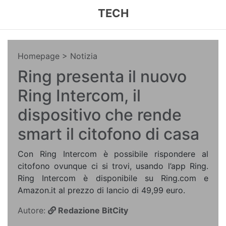
TECH
Homepage
> Notizia
Ring presenta il nuovo
Ring Intercom, il
dispositivo che rende
smart il citofono di casa
Con Ring Intercom è possibile rispondere al
citofono ovunque ci si trovi, usando l’app Ring.
Ring Intercom è disponibile su Ring.com e
Amazon.it al prezzo di lancio di 49,99 euro.
Autore:
Redazione BitCity