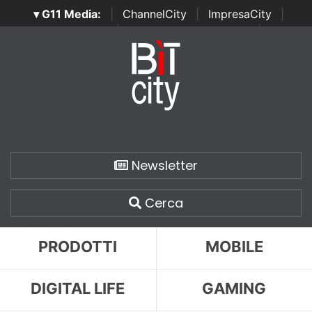
▾ G11 Media:
|
ChannelCity
|
ImpresaCity
|
SecurityOpenLab
|
Italian Channel Awards
|
Italian
Project Awards
|
Italian Security Awards
|
...
Newsletter
Cerca
PRODOTTI
MOBILE
DIGITAL LIFE
GAMING