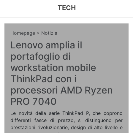
TECH
Homepage
> Notizia
Lenovo amplia il
portafoglio di
workstation mobile
ThinkPad con i
processori AMD Ryzen
PRO 7040
Le novità della serie ThinkPad P, che coprono
differenti fasce di prezzo, si distinguono per
prestazioni rivoluzionarie, design di alto livello e