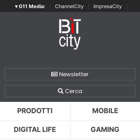
▾ G11 Media:
|
ChannelCity
|
ImpresaCity
|
SecurityOpenLab
|
Italian Channel Awards
|
Italian
Project Awards
|
Italian Security Awards
|
...
Newsletter
Cerca
PRODOTTI
MOBILE
DIGITAL LIFE
GAMING