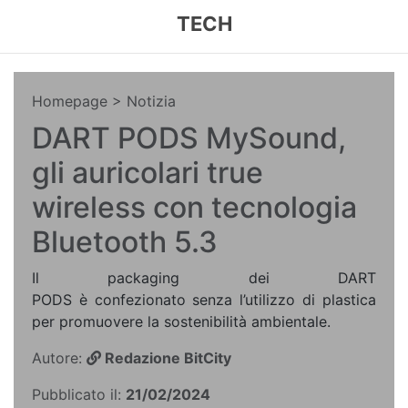
TECH
Homepage
> Notizia
DART PODS MySound,
gli auricolari true
wireless con tecnologia
Bluetooth 5.3
Il packaging dei DART
PODS è confezionato senza l’utilizzo di plastica
per promuovere la sostenibilità ambientale.
Autore:
Redazione BitCity
Pubblicato il:
21/02/2024