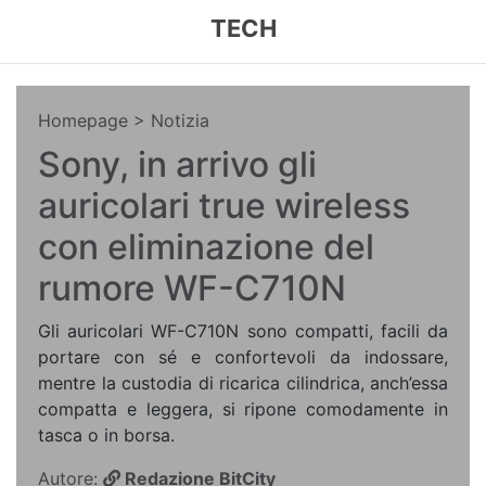
TECH
Homepage
> Notizia
Sony, in arrivo gli
auricolari true wireless
con eliminazione del
rumore WF-C710N
​Gli auricolari WF-C710N sono compatti, facili da
portare con sé e confortevoli da indossare,
mentre la custodia di ricarica cilindrica, anch’essa
compatta e leggera, si ripone comodamente in
tasca o in borsa.
Autore:
Redazione BitCity