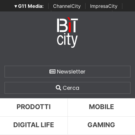
▾ G11 Media:
|
ChannelCity
|
ImpresaCity
|
SecurityOpenLab
|
Italian Channel Awards
|
Italian
Project Awards
|
Italian Security Awards
|
...
Newsletter
Cerca
PRODOTTI
MOBILE
DIGITAL LIFE
GAMING