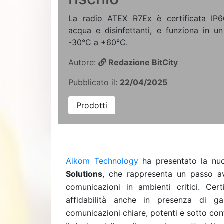
La radio ATEX R7Ex è certificata IP66
acqua e disinfettanti, e funziona in u
-30°C a +60°C.
Autore:
Redazione BitCity
Pubblicato il:
22/04/2025
Prodotti
Aikom Technology
ha
presentato la nu
Solutions
, che rappresenta un passo ava
comunicazioni in ambienti critici. Ce
affidabilità anche in presenza di ga
comunicazioni chiare, potenti e sotto cont