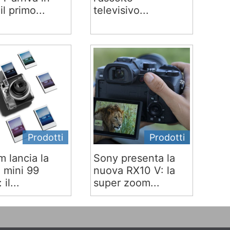
 il primo...
televisivo...
Prodotti
Prodotti
lm lancia la
Sony presenta la
x mini 99
nuova RX10 V: la
 il...
super zoom...