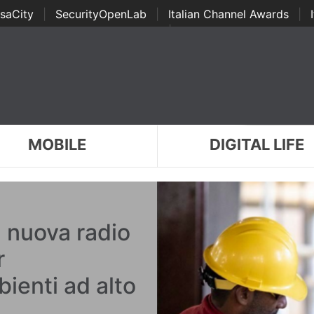
saCity
|
SecurityOpenLab
|
Italian Channel Awards
|
Awards
|
...
MOBILE
DIGITAL LIFE
nuova radio
r
ienti ad alto