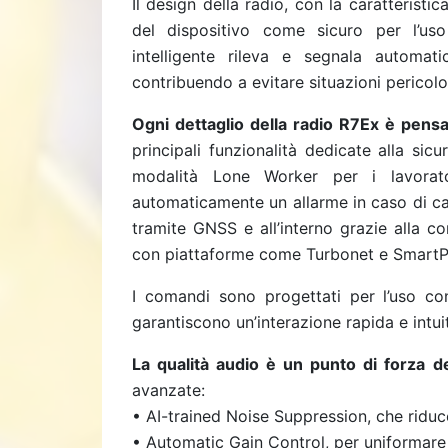
Il design della radio, con la caratterist
del dispositivo come sicuro per l’us
intelligente rileva e segnala automat
contribuendo a evitare situazioni pericolo
Ogni dettaglio della radio R7Ex è pens
principali funzionalità dedicate alla sic
modalità Lone Worker per i lavorator
automaticamente un allarme in caso di ca
tramite GNSS e all’interno grazie alla co
con piattaforme come Turbonet e SmartPT
I comandi sono progettati per l’uso con
garantiscono un’interazione rapida e intuit
La qualità audio è un punto di forza de
avanzate:
• AI-trained Noise Suppression, che riduc
• Automatic Gain Control, per uniformare i