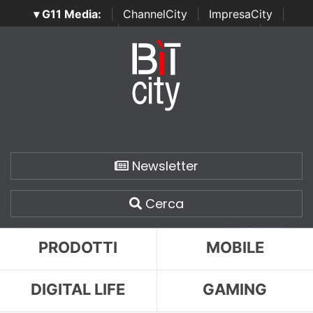
▾ G11 Media:
|
ChannelCity
|
ImpresaCity
|
SecurityOpenLab
|
Italian Channel Awards
|
Italian
Project Awards
|
Italian Security Awards
|
...
Newsletter
Cerca
PRODOTTI
MOBILE
DIGITAL LIFE
GAMING