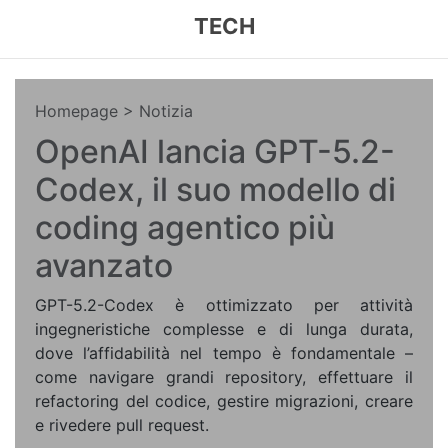
TECH
Homepage
> Notizia
OpenAI lancia GPT-5.2-
Codex, il suo modello di
coding agentico più
avanzato
GPT-5.2-Codex è ottimizzato per attività
ingegneristiche complesse e di lunga durata,
dove l’affidabilità nel tempo è fondamentale –
come navigare grandi repository, effettuare il
refactoring del codice, gestire migrazioni, creare
e rivedere pull request.