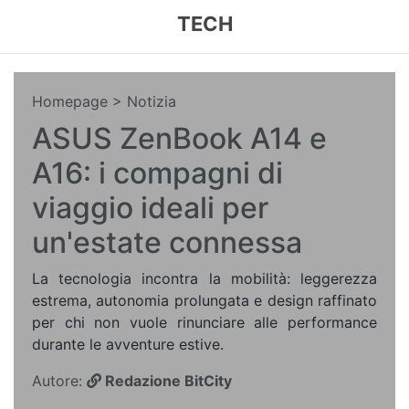
TECH
Homepage
> Notizia
ASUS ZenBook A14 e
A16: i compagni di
viaggio ideali per
un'estate connessa
La tecnologia incontra la mobilità: leggerezza
estrema, autonomia prolungata e design raffinato
per chi non vuole rinunciare alle performance
durante le avventure estive.
Autore:
Redazione BitCity