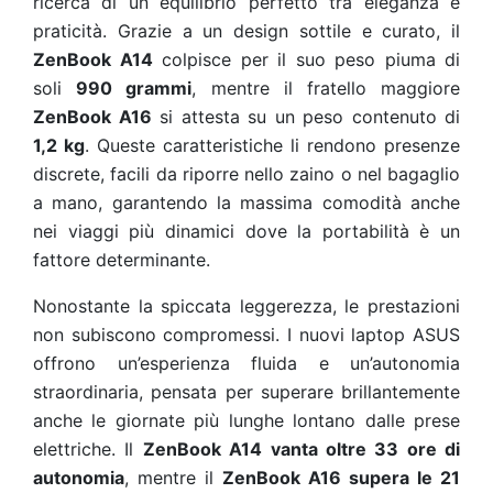
ricerca di un equilibrio perfetto tra eleganza e
praticità. Grazie a un design sottile e curato, il
ZenBook A14
colpisce per il suo peso piuma di
soli
990 grammi
, mentre il fratello maggiore
ZenBook A16
si attesta su un peso contenuto di
1,2 kg
. Queste caratteristiche li rendono presenze
discrete, facili da riporre nello zaino o nel bagaglio
a mano, garantendo la massima comodità anche
nei viaggi più dinamici dove la portabilità è un
fattore determinante.
Nonostante la spiccata leggerezza, le prestazioni
non subiscono compromessi. I nuovi laptop ASUS
offrono un’esperienza fluida e un’autonomia
straordinaria, pensata per superare brillantemente
anche le giornate più lunghe lontano dalle prese
elettriche. Il
ZenBook A14 vanta oltre 33 ore di
autonomia
, mentre il
ZenBook A16 supera le 21