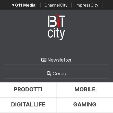
▾ G11 Media:
|
ChannelCity
|
ImpresaCity
|
SecurityOpenLab
|
Italian Channel Awards
|
Italian
Project Awards
|
Italian Security Awards
|
...
Newsletter
Cerca
PRODOTTI
MOBILE
DIGITAL LIFE
GAMING