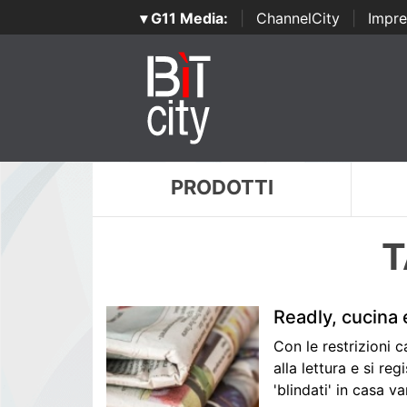
▾ G11 Media:
|
ChannelCity
|
Impre
PRODOTTI
T
Readly, cucina e
Con le restrizioni 
alla lettura e si re
'blindati' in casa 