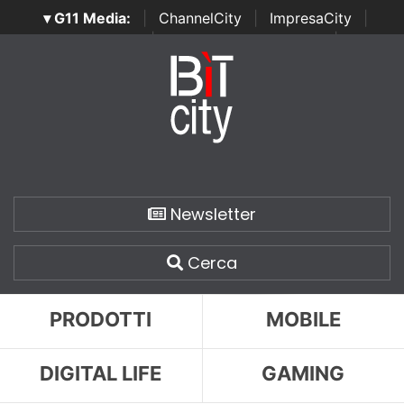
▾ G11 Media:
|
ChannelCity
|
ImpresaCity
|
SecurityOpenLab
|
Italian Channel Awards
|
Italian
Project Awards
|
Italian Security Awards
|
...
Newsletter
Cerca
PRODOTTI
MOBILE
DIGITAL LIFE
GAMING