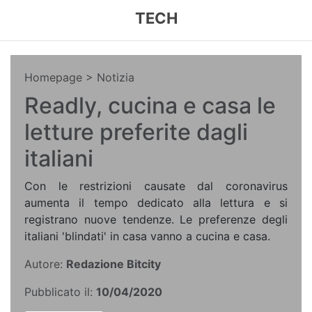
TECH
Homepage
> Notizia
Readly, cucina e casa le
letture preferite dagli
italiani
Con le restrizioni causate dal coronavirus
aumenta il tempo dedicato alla lettura e si
registrano nuove tendenze. Le preferenze degli
italiani 'blindati' in casa vanno a cucina e casa.
Autore:
Redazione Bitcity
Pubblicato il:
10/04/2020