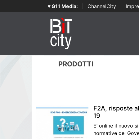
▾ G11 Media:
|
ChannelCity
|
Impre
PRODOTTI
F2A, risposte a
19
E’ online il nuovo s
normative del Gove