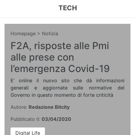
TECH
Homepage
> Notizia
F2A, risposte alle Pmi
alle prese con
l’emergenza Covid-19
E’ online il nuovo sito che dà informazioni
generali e aggiornate sulle normative del
Governo in questo momento di forte criticità
Autore:
Redazione Bitcity
Pubblicato il:
03/04/2020
Digital Life