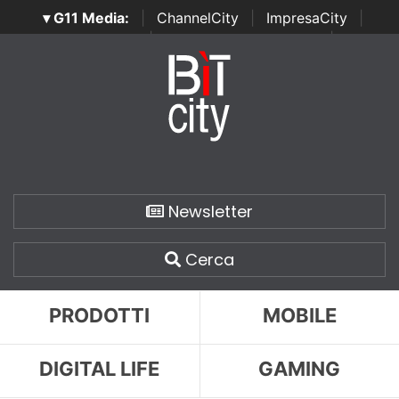
▾ G11 Media:
|
ChannelCity
|
ImpresaCity
|
SecurityOpenLab
|
Italian Channel Awards
|
Italian
Project Awards
|
Italian Security Awards
|
...
Newsletter
Cerca
PRODOTTI
MOBILE
DIGITAL LIFE
GAMING