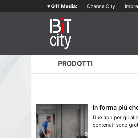
▾ G11 Media:
|
ChannelCity
|
Impre
PRODOTTI
In forma più ch
Due app per gli all
contenuti sono gratu