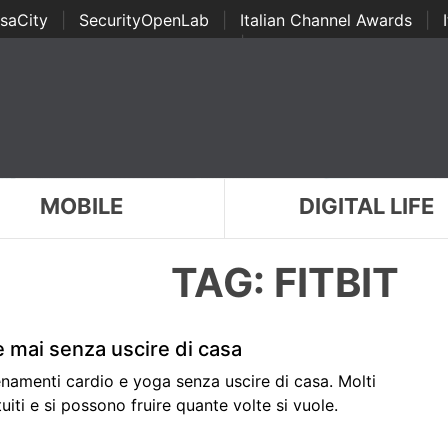
saCity
|
SecurityOpenLab
|
Italian Channel Awards
|
Awards
|
...
MOBILE
DIGITAL LIFE
TAG: FITBIT
e mai senza uscire di casa
enamenti cardio e yoga senza uscire di casa. Molti
iti e si possono fruire quante volte si vuole.