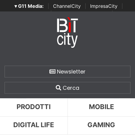
▾ G11 Media:
|
ChannelCity
|
ImpresaCity
|
SecurityOpenLab
|
Italian Channel Awards
|
Italian
Project Awards
|
Italian Security Awards
|
...
Newsletter
Cerca
PRODOTTI
MOBILE
DIGITAL LIFE
GAMING