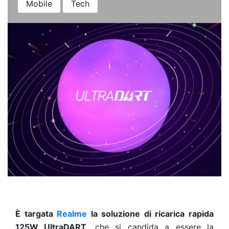
Mobile
Tech
È targata
Realme
la soluzione di ricarica rapida
125W UltraDART
, che si candida a essere la