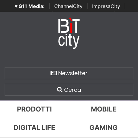
▾ G11 Media:
|
ChannelCity
|
ImpresaCity
|
SecurityOpenLab
|
Italian Channel Awards
|
Italian
Project Awards
|
Italian Security Awards
|
...
Newsletter
Cerca
PRODOTTI
MOBILE
DIGITAL LIFE
GAMING