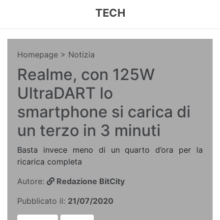
TECH
Homepage
> Notizia
Realme, con 125W
UltraDART lo
smartphone si carica di
un terzo in 3 minuti
Basta invece meno di un quarto d’ora per la
ricarica completa
Autore:
Redazione BitCity
Pubblicato il:
21/07/2020