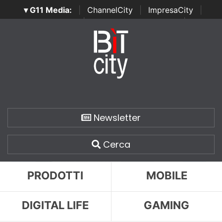
▾ G11 Media:
|
ChannelCity
|
ImpresaCity
|
SecurityOpenLab
|
Italian Channel Awards
|
Italian
Project Awards
|
Italian Security Awards
|
...
Newsletter
Cerca
PRODOTTI
MOBILE
DIGITAL LIFE
GAMING