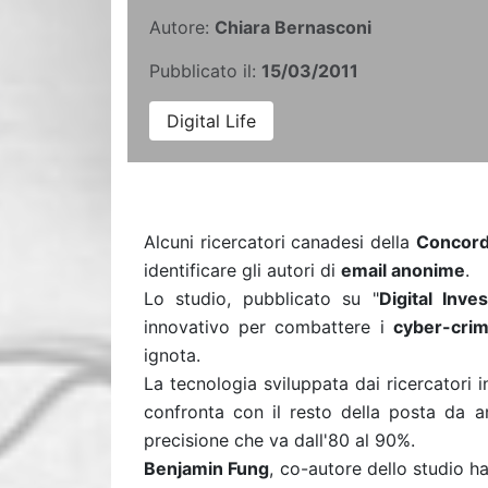
Autore:
Chiara Bernasconi
Pubblicato il:
15/03/2011
Digital Life
Alcuni ricercatori canadesi della
Concordi
identificare gli autori di
email anonime
.
Lo studio, pubblicato su "
Digital Inves
innovativo per combattere i
cyber-crimi
ignota.
La tecnologia sviluppata dai ricercatori i
confronta con il resto della posta da a
precisione che va dall'80 al 90%.
Benjamin Fung
, co-autore dello studio ha