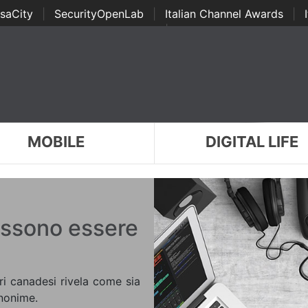
saCity
|
SecurityOpenLab
|
Italian Channel Awards
|
Awards
|
...
MOBILE
DIGITAL LIFE
ossono essere
ri canadesi rivela come sia
anonime.