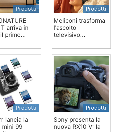
Prodotti
Prodotti
IGNATURE
Meliconi trasforma
T arriva in
l'ascolto
 il primo...
televisivo...
Prodotti
Prodotti
lm lancia la
Sony presenta la
x mini 99
nuova RX10 V: la