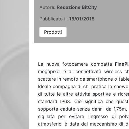
Autore:
Redazione BitCity
Pubblicato il:
15/01/2015
Prodotti
La nuova fotocamera compatta
FineP
megapixel e di connettività wireless ch
scattare in remoto da smartphone o table
Ideale compagna di chi pratica lo snowbo
di tutte le altre attività sportive e ric
standard IP68. Ciò significa che ques
sopporta cadute senza danni da 1,75m,
sigillata per evitare l’ingresso di po
atmosferici è data dal meccanismo di d