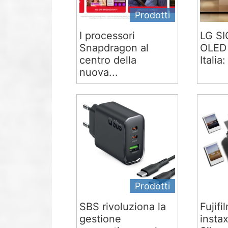
Prodotti
I processori
LG S
Snapdragon al
OLED 
centro della
Italia:
nuova...
Prodotti
SBS rivoluziona la
Fujifi
gestione
insta