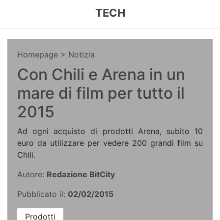
TECH
Homepage
> Notizia
Con Chili e Arena in un
mare di film per tutto il
2015
Ad ogni acquisto di prodotti Arena, subito 10
euro da utilizzare per vedere 200 grandi film su
Chili.
Autore:
Redazione BitCity
Pubblicato il:
02/02/2015
Prodotti