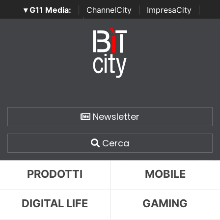
▾ G11 Media:
|
ChannelCity
|
ImpresaCity
|
SecurityOpenLab
|
Italian Channel Awards
|
Italian
Project Awards
|
Italian Security Awards
|
...
Newsletter
Cerca
PRODOTTI
MOBILE
DIGITAL LIFE
GAMING