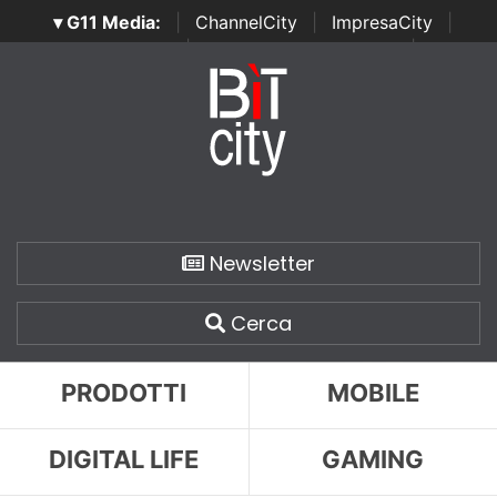
▾ G11 Media:
|
ChannelCity
|
ImpresaCity
|
SecurityOpenLab
|
Italian Channel Awards
|
Italian
Project Awards
|
Italian Security Awards
|
...
Newsletter
Cerca
PRODOTTI
MOBILE
DIGITAL LIFE
GAMING