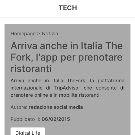
TECH
Homepage
> Notizia
Arriva anche in Italia The
Fork, l'app per prenotare
ristoranti
Arriva anche in Italia TheFork, la piattaforma
internazionale di TripAdvisor che consente di
prenotare online e in mobilità ristoranti.
Autore:
redazione social media
Pubblicato il:
06/02/2015
Digital Life