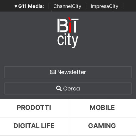
▾ G11 Media:
|
ChannelCity
|
ImpresaCity
|
SecurityOpenLab
|
Italian Channel Awards
|
Italian
Project Awards
|
Italian Security Awards
|
...
Newsletter
Cerca
PRODOTTI
MOBILE
DIGITAL LIFE
GAMING