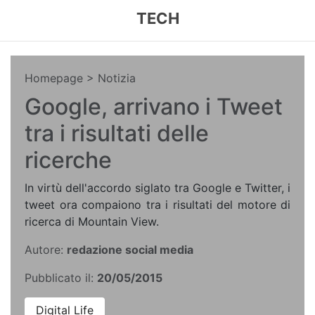
TECH
Homepage
> Notizia
Google, arrivano i Tweet
tra i risultati delle
ricerche
In virtù dell'accordo siglato tra Google e Twitter, i
tweet ora compaiono tra i risultati del motore di
ricerca di Mountain View.
Autore:
redazione social media
Pubblicato il:
20/05/2015
Digital Life