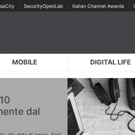
saCity
|
SecurityOpenLab
|
Italian Channel Awards
|
Awards
|
...
MOBILE
DIGITAL LIFE
 10
mente dal
ia alla data di lancio. Sarà