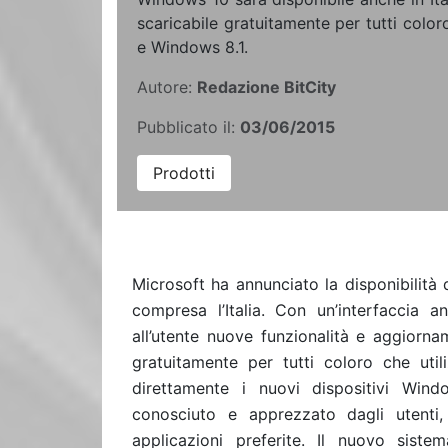
scaricabile gratuitamente per tutti colo
e Windows 8.1.
Autore:
Redazione BitCity
Pubblicato il:
03/06/2015
Prodotti
Microsoft ha annunciato la disponibilità 
compresa l’Italia. Con un’interfaccia 
all’utente nuove funzionalità e aggiorn
gratuitamente per tutti coloro che u
direttamente i nuovi dispositivi Wi
conosciuto e apprezzato dagli utenti,
applicazioni preferite. Il nuovo sist