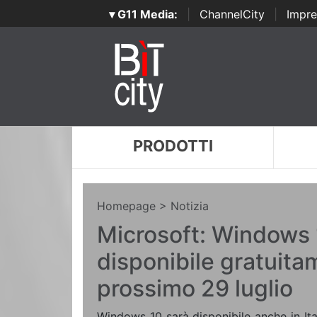
▾ G11 Media:
|
ChannelCity
|
Impre
PRODOTTI
Homepage
> Notizia
Microsoft: Windows
disponibile gratuita
prossimo 29 luglio
Windows 10 sarà disponibile anche in Ital