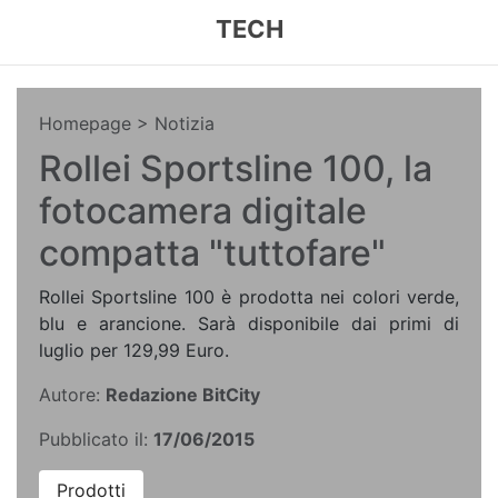
TECH
Homepage
> Notizia
Rollei Sportsline 100, la
fotocamera digitale
compatta "tuttofare"
Rollei Sportsline 100 è prodotta nei colori verde,
blu e arancione. Sarà disponibile dai primi di
luglio per 129,99 Euro.
Autore:
Redazione BitCity
Pubblicato il:
17/06/2015
Prodotti