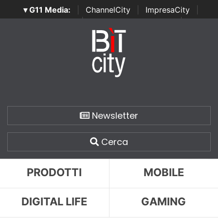
▾ G11 Media:
|
ChannelCity
|
ImpresaCity
|
SecurityOpenLab
|
Italian Channel Awards
|
Italian
Project Awards
|
Italian Security Awards
|
...
Newsletter
Cerca
PRODOTTI
MOBILE
DIGITAL LIFE
GAMING