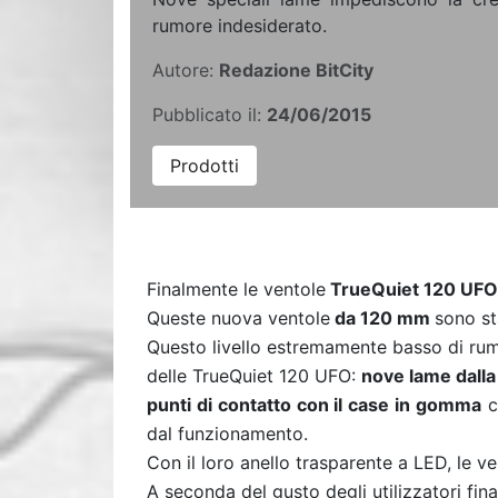
rumore indesiderato.
Autore:
Redazione BitCity
Pubblicato il:
24/06/2015
Prodotti
Finalmente le ventole
TrueQuiet
120 UF
Queste nuova ventole
da 120 mm
sono st
Questo livello estremamente basso di rumo
delle TrueQuiet 120 UFO:
nove lame dalla 
punti di contatto con il case in gomma
c
dal funzionamento.
Con il loro anello trasparente a LED, le 
A seconda del gusto degli utilizzatori
fin