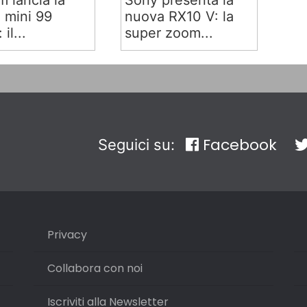
lm lancia la
Sony presenta la
x mini 99
nuova RX10 V: la
 il...
super zoom...
Facebook
Seguici su:
Privacy
Collabora con noi
Iscriviti alla Newsletter