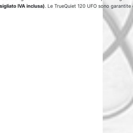
igliato IVA inclusa)
. Le TrueQuiet 120 UFO sono
garantite 