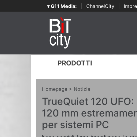
▾ G11 Media:
|
ChannelCity
|
Impre
PRODOTTI
Homepage
> Notizia
TrueQuiet 120 UFO: 
120 mm estremament
per sistemi PC
Nove speciali lame impediscono la crea