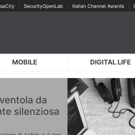
saCity
|
SecurityOpenLab
|
Italian Channel Awards
|
Awards
|
...
MOBILE
DIGITAL LIFE
ventola da
e silenziosa
zione di turbini e il loro