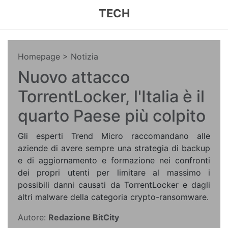
TECH
Homepage
> Notizia
Nuovo attacco
TorrentLocker, l'Italia è il
quarto Paese più colpito
Gli esperti Trend Micro raccomandano alle
aziende di avere sempre una strategia di backup
e di aggiornamento e formazione nei confronti
dei propri utenti per limitare al massimo i
possibili danni causati da TorrentLocker e dagli
altri malware della categoria crypto-ransomware.
Autore:
Redazione BitCity