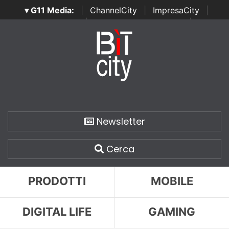
▾ G11 Media:
|
ChannelCity
|
ImpresaCity
|
SecurityOpenLab
|
Italian Channel Awards
|
Italian
Project Awards
|
Italian Security Awards
|
...
Newsletter
Cerca
PRODOTTI
MOBILE
DIGITAL LIFE
GAMING