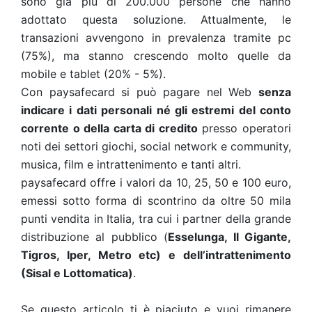
sono già più di 200.000 persone che hanno
adottato questa soluzione. Attualmente, le
transazioni avvengono in prevalenza tramite pc
(75%), ma stanno crescendo molto quelle da
mobile e tablet (20% - 5%).
Con paysafecard si può pagare nel Web
senza
indicare i dati personali né gli estremi del conto
corrente o della carta di credito
presso operatori
noti dei settori giochi, social network e community,
musica, film e intrattenimento e tanti altri.
paysafecard offre i valori da 10, 25, 50 e 100 euro,
emessi sotto forma di scontrino da oltre 50 mila
punti vendita in Italia, tra cui i partner della grande
distribuzione al pubblico (
Esselunga, Il Gigante,
Tigros, Iper, Metro etc) e dell’intrattenimento
(Sisal e Lottomatica)
.
Se questo articolo ti è piaciuto e vuoi rimanere