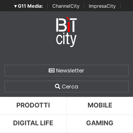
▾ G11 Media:
|
ChannelCity
|
ImpresaCity
|
SecurityOpenLab
|
Italian Channel Awards
|
Italian
Project Awards
|
Italian Security Awards
|
...
Newsletter
Cerca
PRODOTTI
MOBILE
DIGITAL LIFE
GAMING