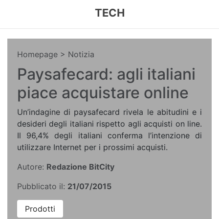
TECH
Homepage
> Notizia
Paysafecard: agli italiani
piace acquistare online
Un’indagine di paysafecard rivela le abitudini e i
desideri degli italiani rispetto agli acquisti on line.
Il 96,4% degli italiani conferma l’intenzione di
utilizzare Internet per i prossimi acquisti.
Autore:
Redazione BitCity
Pubblicato il:
21/07/2015
Prodotti