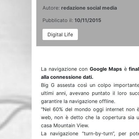
Autore:
redazione social media
Pubblicato il:
10/11/2015
Digital Life
La navigazione con
Google Maps
è
fin
alla connessione dati.
Big G assesta così un colpo importante
ultimi anni, avevano puntato il loro suc
garantire la navigazione offline.
"Nel 60% del mondo oggi internet non è 
web, non è detto che la copertura sia 
casa Mountain View.
La navigazione “turn-by-turn”, per po