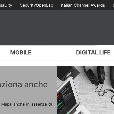
saCity
|
SecurityOpenLab
|
Italian Channel Awards
|
Awards
|
...
MOBILE
DIGITAL LIFE
nziona anche
e Maps anche in assenza di