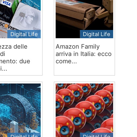
Digital Life
Digital Life
ezza delle
Amazon Family
di
arriva in Italia: ecco
ento: due
come...
i...
Digital Life
Digital Life