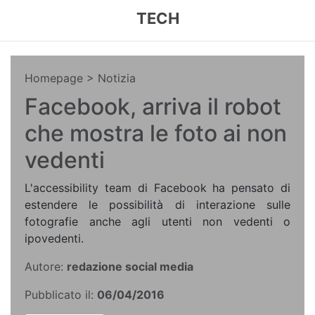
TECH
Homepage
> Notizia
Facebook, arriva il robot
che mostra le foto ai non
vedenti
L'accessibility team di Facebook ha pensato di
estendere le possibilità di interazione sulle
fotografie anche agli utenti non vedenti o
ipovedenti.
Autore:
redazione social media
Pubblicato il:
06/04/2016