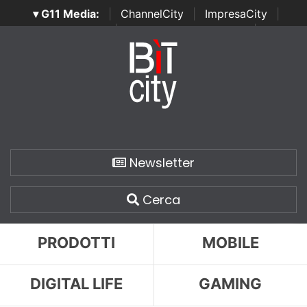
▾ G11 Media:
|
ChannelCity
|
ImpresaCity
|
SecurityOpenLab
|
Italian Channel Awards
|
Italian
Project Awards
|
Italian Security Awards
|
...
Newsletter
Cerca
PRODOTTI
MOBILE
DIGITAL LIFE
GAMING