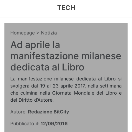
TECH
Homepage
> Notizia
Ad aprile la
manifestazione milanese
dedicata al Libro
La manifestazione milanese dedicata al Libro si
svolgerà dal 19 al 23 aprile 2017, nella settimana
che culmina nella Giornata Mondiale del Libro e
del Diritto d’Autore.
Autore:
Redazione BitCity
Pubblicato il:
12/09/2016