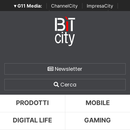
▾ G11 Media:
|
ChannelCity
|
ImpresaCity
|
SecurityOpenLab
|
Italian Channel Awards
|
Italian
Project Awards
|
Italian Security Awards
|
...
Newsletter
Cerca
PRODOTTI
MOBILE
DIGITAL LIFE
GAMING