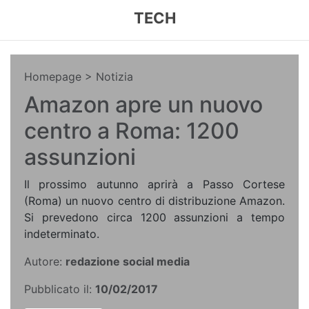
TECH
Homepage
> Notizia
Amazon apre un nuovo
centro a Roma: 1200
assunzioni
Il prossimo autunno aprirà a Passo Cortese
(Roma) un nuovo centro di distribuzione Amazon.
Si prevedono circa 1200 assunzioni a tempo
indeterminato.
Autore:
redazione social media
Pubblicato il:
10/02/2017