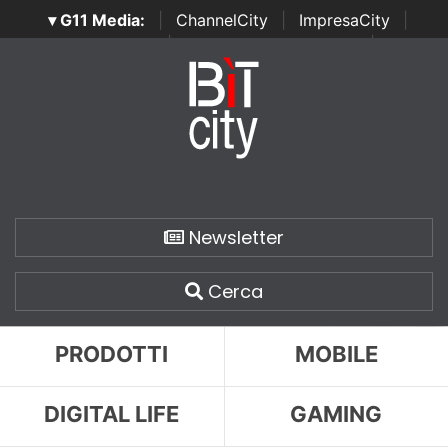
▾ G11 Media:
|
ChannelCity
|
ImpresaCity
|
SecurityOpenLab
|
Italian Channel Awards
|
Italian
Project Awards
|
Italian Security Awards
|
...
Newsletter
Cerca
PRODOTTI
MOBILE
DIGITAL LIFE
GAMING