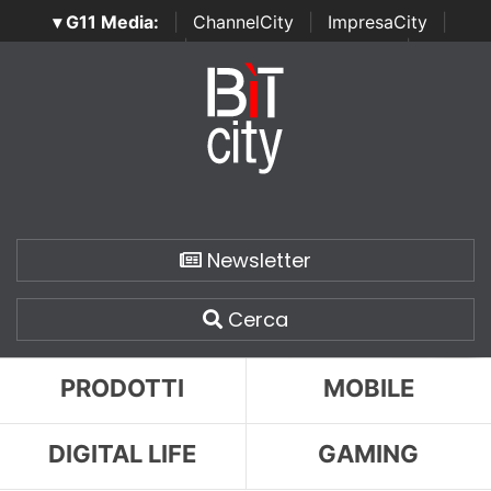
▾ G11 Media:
|
ChannelCity
|
ImpresaCity
|
SecurityOpenLab
|
Italian Channel Awards
|
Italian
Project Awards
|
Italian Security Awards
|
...
Newsletter
Cerca
PRODOTTI
MOBILE
DIGITAL LIFE
GAMING