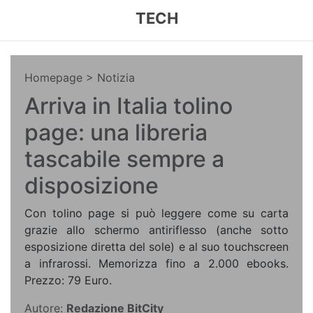
TECH
Homepage
> Notizia
Arriva in Italia tolino
page: una libreria
tascabile sempre a
disposizione
Con tolino page si può leggere come su carta
grazie allo schermo antiriflesso (anche sotto
esposizione diretta del sole) e al suo touchscreen
a infrarossi. Memorizza fino a 2.000 ebooks.
Prezzo: 79 Euro.
Autore:
Redazione BitCity