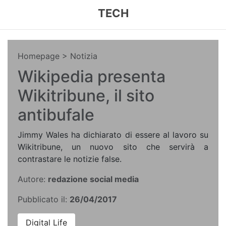
TECH
Homepage
> Notizia
Wikipedia presenta
Wikitribune, il sito
antibufale
Jimmy Wales ha dichiarato di essere al lavoro su
Wikitribune, un nuovo sito che servirà a
contrastare le notizie false.
Autore:
redazione social media
Pubblicato il:
26/04/2017
Digital Life