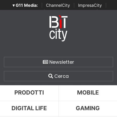
▾ G11 Media:
|
ChannelCity
|
ImpresaCity
|
SecurityOpenLab
|
Italian Channel Awards
|
Italian
Project Awards
|
Italian Security Awards
|
...
Newsletter
Cerca
PRODOTTI
MOBILE
DIGITAL LIFE
GAMING