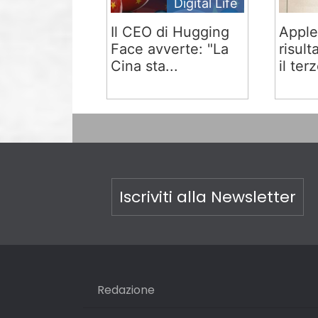
Digital Life
Il CEO di Hugging
Apple
Face avverte: "La
risult
Cina sta...
il terz
Iscriviti alla Newsletter
Redazione