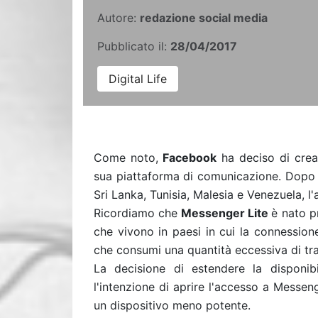
Autore:
redazione social media
Pubblicato il:
28/04/2017
Digital Life
Come noto,
Facebook
ha deciso di cre
sua piattaforma di comunicazione. Dopo i
Sri Lanka, Tunisia, Malesia e Venezuela, l'ap
Ricordiamo che
Messenger Lite
è nato p
che vivono in paesi in cui la connession
che consumi una quantità eccessiva di traf
La decisione di estendere la disponibi
l'intenzione di aprire l'accesso a Messen
un dispositivo meno potente.