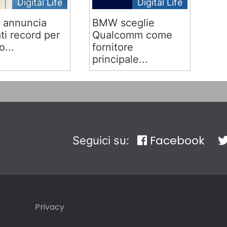
Digital Life
Digital Life
 annuncia
BMW sceglie
ati record per
Qualcomm come
o...
fornitore
principale...
Facebook
Seguici su:
Privacy