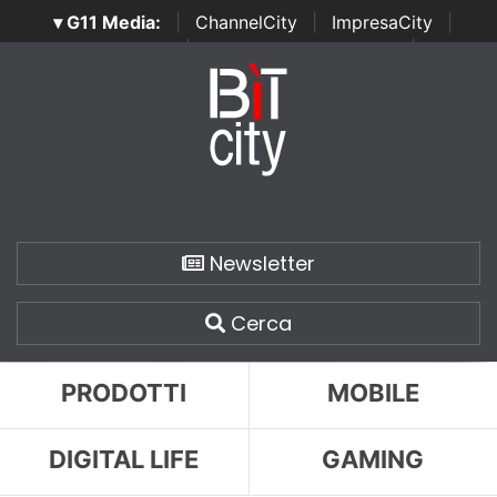
▾ G11 Media:
|
ChannelCity
|
ImpresaCity
|
SecurityOpenLab
|
Italian Channel Awards
|
Italian
Project Awards
|
Italian Security Awards
|
...
Newsletter
Cerca
PRODOTTI
MOBILE
DIGITAL LIFE
GAMING