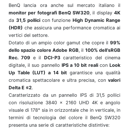
BenQ lancia ora anche sul mercato italiano il
monitor per fotografi BenQ SW320
, il display
4K
da
31,5 pollici
con funzione
High Dynamic Range
(HDR)
che assicura una performance cromatica ai
vertici del settore.
Dotato di un ampio color gamut che copre il
99%
dello spazio colore Adobe RGB
, il
100% dell’sRGB
Rec. 709
e il
DCI-P3
caratteristico del cinema
digitale, il suo pannello
IPS a 10 bit reali
con
Look
Up Table (LUT) a 14 bit
garantisce una qualità
cromatica spettacolare e ultra precisa, con
valori
Delta E ≤2
.
Caratterizzato da un pannello IPS di 31,5 pollici
con risoluzione 3840 x 2160 UHD 4K e angolo
visuale di 178° sia in orizzontale che in verticale, in
termini di tecnologia del colore il BenQ SW320
presenta una serie di caratteristiche distintive: