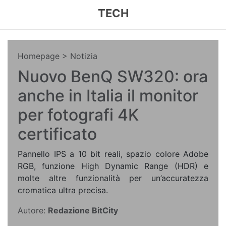
TECH
Homepage
> Notizia
Nuovo BenQ SW320: ora
anche in Italia il monitor
per fotografi 4K
certificato
Pannello IPS a 10 bit reali, spazio colore Adobe
RGB, funzione High Dynamic Range (HDR) e
molte altre funzionalità per un’accuratezza
cromatica ultra precisa.
Autore:
Redazione BitCity