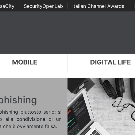
saCity
|
SecurityOpenLab
|
Italian Channel Awards
|
Awards
|
...
MOBILE
DIGITAL LIFE
phishing
hishing piuttosto serio: si
o alla condivisione di un
a che è ovviamente falsa.