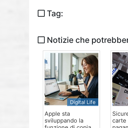
Tag:
Notizie che potrebber
Digital Life
Apple sta
Sicur
sviluppando la
carte 
funzione di copia
pagam