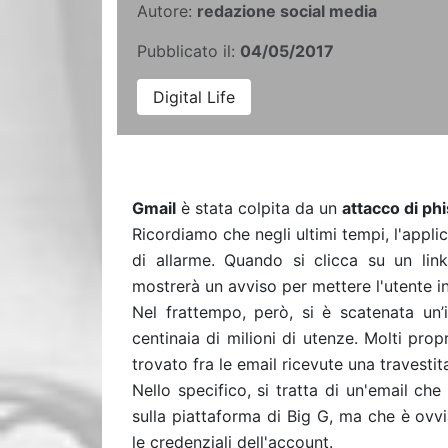
Autore:
redazione social media
Pubblicato il:
04/05/2017
Digital Life
Gmail
è stata colpita da un
attacco di ph
Ricordiamo che negli ultimi tempi, l'appl
di allarme. Quando si clicca su un lin
mostrerà un avviso per mettere l'utente in 
Nel frattempo, però, si è scatenata un’
centinaia di milioni di utenze. Molti prop
trovato fra le email ricevute una travesti
Nello specifico, si tratta di un'email ch
sulla piattaforma di Big G, ma che è ovvia
le credenziali dell'account.