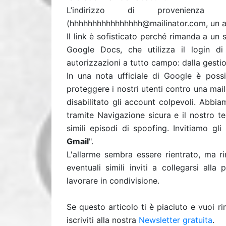
L’indirizzo di provenienza 
(hhhhhhhhhhhhhhhh@mailinator.com, un 
Il link è sofisticato perché rimanda a u
Google Docs, che utilizza il login d
autorizzazioni a tutto campo: dalla gestion
In una nota ufficiale di Google è possi
proteggere i nostri utenti contro una ma
disabilitato gli account colpevoli. Abbi
tramite Navigazione sicura e il nostro te
simili episodi di spoofing. Invitiamo gl
Gmail
".
L'allarme sembra essere rientrato, ma 
eventuali simili inviti a collegarsi all
lavorare in condivisione.
Se questo articolo ti è piaciuto e vuoi 
iscriviti alla nostra
Newsletter gratuita
.