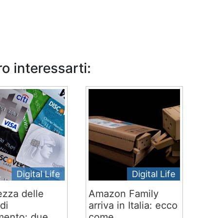
o interessarti:
Digital Life
Digital Life
ezza delle
Amazon Family
di
arriva in Italia: ecco
ento: due
come...