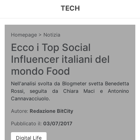
TECH
Homepage
> Notizia
Ecco i Top Social
Influencer italiani del
mondo Food
Nell'analisi svolta da Blogmeter svetta Benedetta
Rossi, seguita da Chiara Maci e Antonino
Cannavacciuolo.
Autore:
Redazione BitCity
Pubblicato il:
03/07/2017
Digital Life