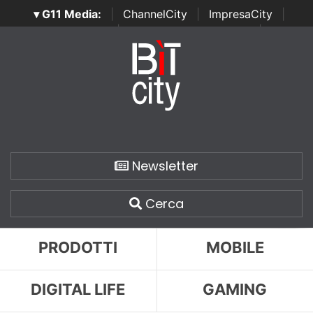
▾ G11 Media:
|
ChannelCity
|
ImpresaCity
|
SecurityOpenLab
|
Italian Channel Awards
|
Italian
Project Awards
|
Italian Security Awards
|
...
Newsletter
Cerca
PRODOTTI
MOBILE
DIGITAL LIFE
GAMING