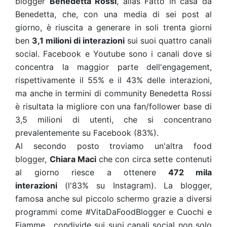
blogger
Benedetta Rossi
, alias Fatto in casa da
Benedetta, che, con una media di sei post al
giorno, è riuscita a generare in soli trenta giorni
ben
3,1 milioni di interazioni
sui suoi quattro canali
social. Facebook e Youtube sono i canali dove si
concentra la maggior parte dell'engagement,
rispettivamente il 55% e il 43% delle interazioni,
ma anche in termini di community Benedetta Rossi
è risultata la migliore con una fan/follower base di
3,5 milioni di utenti, che si concentrano
prevalentemente su Facebook (83%).
Al secondo posto troviamo un'altra food
blogger,
Chiara Maci
che con circa sette contenuti
al giorno riesce a ottenere
472 mila
interazioni
(l'83% su Instagram). La blogger,
famosa anche sul piccolo schermo grazie a diversi
programmi come #VitaDaFoodBlogger e Cuochi e
Fiamme, condivide sui suoi canali social non solo