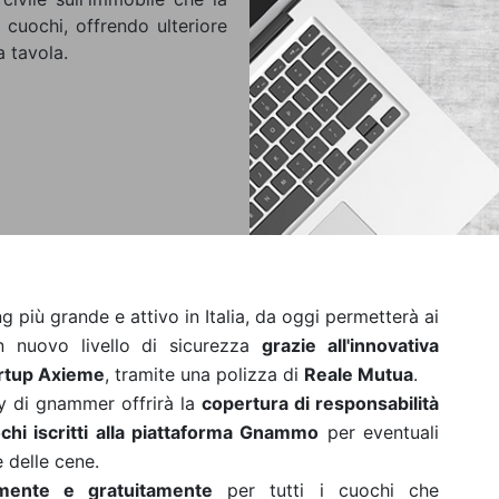
 cuochi, offrendo ulteriore
a tavola.
ting più grande e attivo in Italia, da oggi permetterà ai
n nuovo livello di sicurezza
grazie all'innovativa
artup Axieme
, tramite una polizza di
Reale Mutua
.
y di gnammer offrirà la
copertura di responsabilità
uochi iscritti alla piattaforma Gnammo
per eventuali
 delle cene.
mente e gratuitamente
per tutti i cuochi che