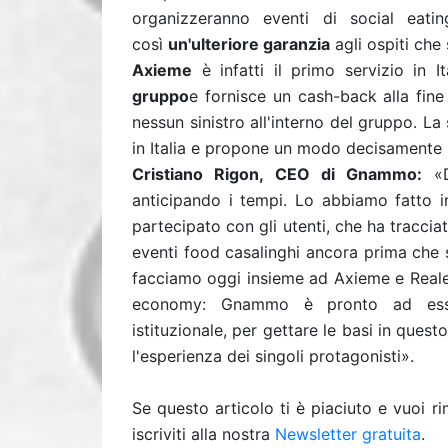
organizzeranno eventi di social eati
così
un'ulteriore garanzia
agli ospiti che
Axieme
è infatti il primo servizio in I
gruppo
e fornisce un cash-back alla fin
nessun sinistro all'interno del gruppo. La
in Italia e propone un modo decisamente 
Cristiano Rigon, CEO di Gnammo:
«D
anticipando i tempi. Lo abbiamo fatto i
partecipato con gli utenti, che ha traccia
eventi food casalinghi ancora prima che 
facciamo oggi insieme ad Axieme e Reale 
economy: Gnammo è pronto ad esse
istituzionale, per gettare le basi in ques
l'esperienza dei singoli protagonisti».
Se questo articolo ti è piaciuto e vuoi 
iscriviti alla nostra
Newsletter gratuita
.