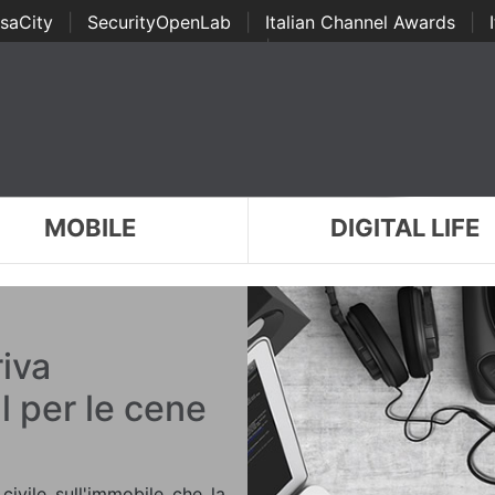
saCity
|
SecurityOpenLab
|
Italian Channel Awards
|
Awards
|
...
MOBILE
DIGITAL LIFE
iva
l per le cene
civile sull'immobile che la