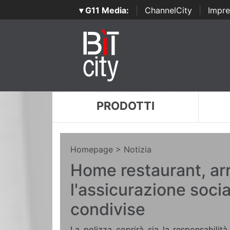
▾ G11 Media:
|
ChannelCity
|
Impre
PRODOTTI
Homepage
> Notizia
Home restaurant, arr
l'assicurazione socia
condivise
La polizza coprirà sia la responsabilità 