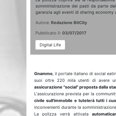
somministrazione dei pasti da parte dei
garanzia agli eventi di sharing economy 
Autore:
Redazione BitCity
Pubblicato il:
03/07/2017
Digital Life
Gnammo
, il portale italiano di social ea
suoi oltre 220 mila utenti di avere u
assicurazione "social" proposta dalla st
L'assicurazione prevista per la communit
civile sull'immobile e tutelerà tutti i c
inconvenienti durante la somministrazione
La polizza verrà attivata
automatica