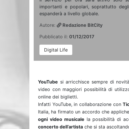
importanti e popolari, soprattutto degl
espanderà a livello globale.
Autore:
Redazione BitCity
Pubblicato il:
01/12/2017
Digital Life
YouTube
si arricchisce sempre di novità
video con maggiori possibilità di utilizz
online dei biglietti.
Infatti YouTube, in collaborazione con
Ti
Italia, ha firmato un accordo che applich
ogni video musicale
la possibilità di ac
concerto dell’artista
che si sta ascoltand