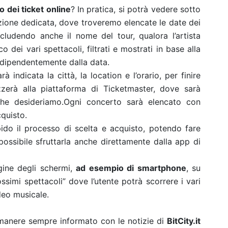
o dei ticket online
? In pratica, si potrà vedere sotto
ezione dedicata, dove troveremo elencate le date dei
 includendo anche il nome del tour, qualora l’artista
 dei vari spettacoli, filtrati e mostrati in base alla
indipendentemente dalla data.
arà indicata la città, la location e l’orario, per finire
zzerà alla piattaforma di Ticketmaster, dove sarà
ti che desideriamo.Ogni concerto sarà elencato con
cquisto.
ido il processo di scelta e acquisto, potendo fare
possibile sfruttarla anche direttamente dalla app di
gine degli schermi,
ad esempio di smartphone
, su
ossimi spettacoli” dove l’utente potrà scorrere i vari
deo musicale.
rimanere sempre informato con le notizie di
BitCity.it