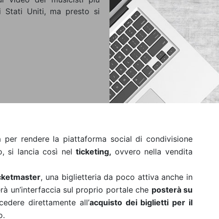
i Stati Uniti, ma presto si
 per rendere la piattaforma social di condivisione
o, si lancia così nel
ticketing,
ovvero nella vendita
cketmaster
, una biglietteria da poco attiva anche in
erà un’interfaccia sul proprio portale che
posterà su
cedere direttamente all’
acquisto dei biglietti per il
o.