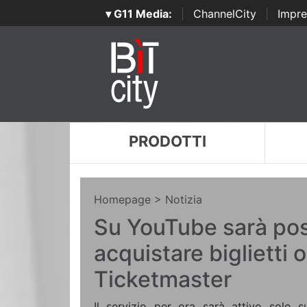
▾ G11 Media:
|
ChannelCity
|
Impre
PRODOTTI
Homepage
> Notizia
Su YouTube sarà pos
acquistare biglietti 
Ticketmaster
Il servizio per ora sarà attivo solo s