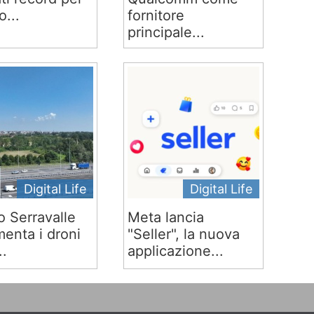
o...
fornitore
principale...
Digital Life
Digital Life
o Serravalle
Meta lancia
menta i droni
"Seller", la nuova
..
applicazione...