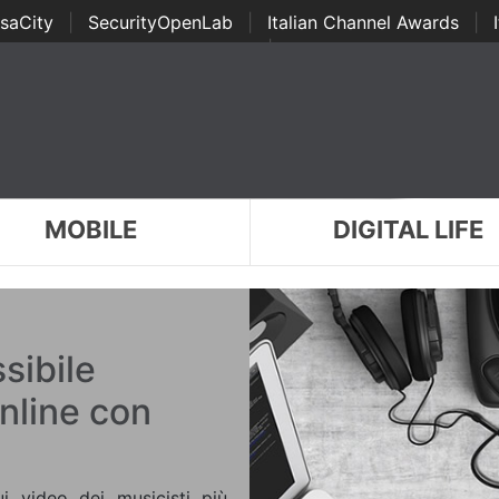
saCity
|
SecurityOpenLab
|
Italian Channel Awards
|
Awards
|
...
MOBILE
DIGITAL LIFE
sibile
online con
ui video dei musicisti più