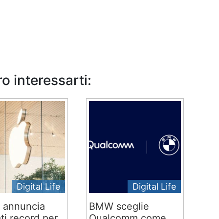
o interessarti:
Digital Life
Digital Life
 annuncia
BMW sceglie
ati record per
Qualcomm come