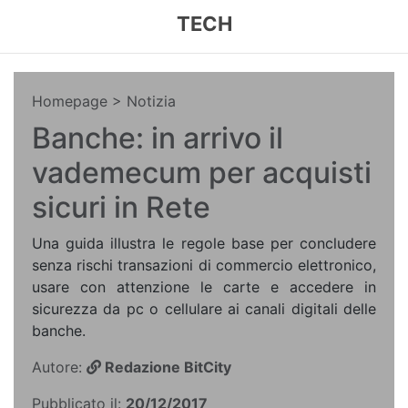
TECH
Homepage
> Notizia
Banche: in arrivo il
vademecum per acquisti
sicuri in Rete
Una guida illustra le regole base per concludere
senza rischi transazioni di commercio elettronico,
usare con attenzione le carte e accedere in
sicurezza da pc o cellulare ai canali digitali delle
banche.
Autore:
Redazione BitCity
Pubblicato il:
20/12/2017