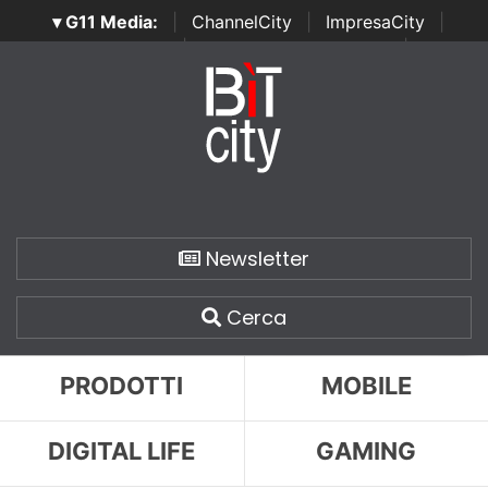
▾ G11 Media:
|
ChannelCity
|
ImpresaCity
|
SecurityOpenLab
|
Italian Channel Awards
|
Italian
Project Awards
|
Italian Security Awards
|
...
Newsletter
Cerca
PRODOTTI
MOBILE
DIGITAL LIFE
GAMING