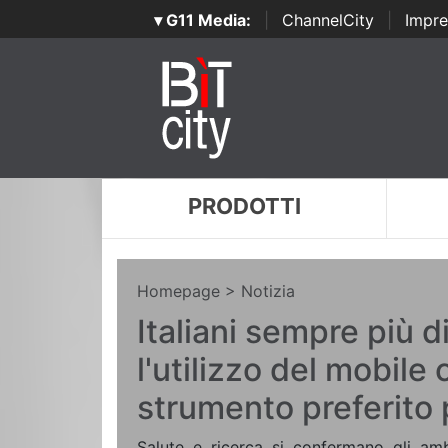
▾ G11 Media:
|
ChannelCity
|
Impre
PRODOTTI
Homepage
> Notizia
Italiani sempre più di
l'utilizzo del mobile
strumento preferito
Salute e ricerca si confermano gli ambi