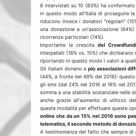
8 intervistati su 10 (83%) ha confermato
in questo modo all'Italia di proseguire la
riducono invece i donatori "regolari" (15
una donazione a un'associazione (64%) o
ricorrenze particolari (74%).
Importante la crescita
del Crowdfund
interpellati (18% vs. 15%) che dichiarano 
riportando in questo modo i valori a quell
Gli italiani donano a
più associazioni dif
(44%, a fronte del 49% del 2016): questo 
gli sms (dal 24% nel 2016 al 16% nel 2017
somma a una stabilità sostanziale nelle d
anche grazie all'aumento di utilizzo de
questa modalità per effettuare queste ope
online che da un 15% nel 2016 sono pas
telematica, il secondo metodo di donazion
A testimonianza del fatto che sempre di 