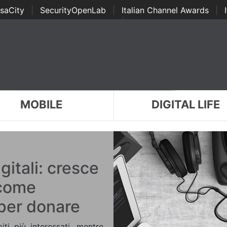
saCity
|
SecurityOpenLab
|
Italian Channel Awards
|
Awards
|
...
MOBILE
DIGITAL LIFE
gitali: cresce
 come
 per donare
ti più interessati, mentre