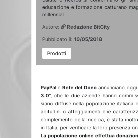
educazione e formazione catturano magg
millennial.
Autore:
Redazione BitCity
Pubblicato il:
10/05/2018
Prodotti
PayPal
e
Rete del Dono
annunciano oggi i
3.0
", che le due aziende hanno commi
siano diffuse nella popolazione italiana c
abitudini o atteggiamenti che caratteri
complemento della ricerca, è stata inol
in Italia, per verificare la loro presenza o
La popolazione online effettua donazion