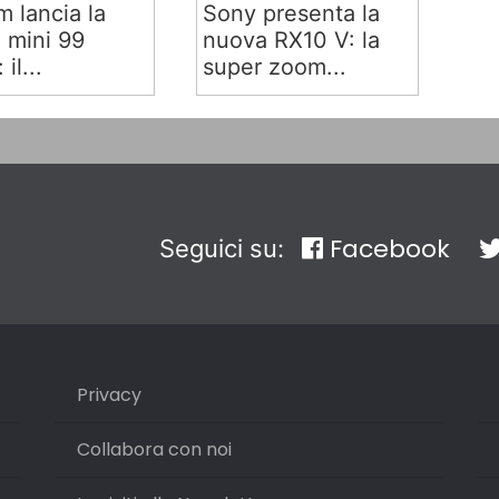
lm lancia la
Sony presenta la
x mini 99
nuova RX10 V: la
 il...
super zoom...
Facebook
Seguici su:
Privacy
Collabora con noi