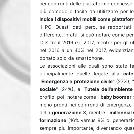
nei confronti delle piattaforme connesse
più comodo e facile da utilizzare per le
indica i dispositivi mobili come piattafo
il PC. Questi dati, però, se rapportati
differente. Infatti, si può notare come per
10% tra il 2016 e il 2017, mentre per gli
nel 2016 a un 40% nel 2017, evidenzia
donato solo da smartphone.
Le associazioni alle quali sono state f
principalmente quelle legate alla
cate
"
Emergenza e protezione civile
" (27%), "
sociale
" (24%), e "
Tutela dell'ambiente
profilo, poi, notare come i
baby boomer
s
meno pronti nei confronti di emergenze e
della
generazione X
, mentre i
millennial
formazione
(16% versus 8% di generazi
sempre più importante, diventando qua