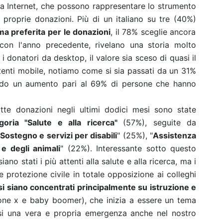
 a Internet, che possono rappresentare lo strumento
 proprie donazioni. Più di un italiano su tre (40%)
rma preferita per le donazioni
, il 78% sceglie ancora
 con l'anno precedente, rivelano una storia molto
 i donatori da desktop, il valore sia sceso di quasi il
 utenti mobile, notiamo come si sia passati da un 31%
ndo un aumento pari al 69% di persone che hanno
atte donazioni negli ultimi dodici mesi sono state
goria "Salute e alla ricerca"
(57%), seguite da
Sostegno e servizi per disabili
" (25%), "
Assistenza
 e degli animali
" (22%). Interessante sotto questo
iano stati i più attenti alla salute e alla ricerca, ma i
 protezione civile in totale opposizione ai colleghi
 si siano concentrati principalmente su istruzione e
one x e baby boomer), che inizia a essere un tema
si una vera e propria emergenza anche nel nostro