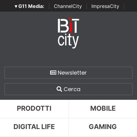
▾ G11 Media:
|
ChannelCity
|
ImpresaCity
|
SecurityOpenLab
|
Italian Channel Awards
|
Italian
Project Awards
|
Italian Security Awards
|
...
Newsletter
Cerca
PRODOTTI
MOBILE
DIGITAL LIFE
GAMING