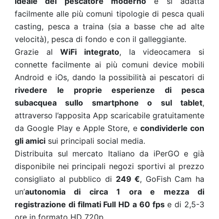
ideale del pescatore moderno
e si adatta
facilmente alle più comuni tipologie di pesca quali
casting, pesca a traina (sia a basse che ad alte
velocità), pesca di fondo e con il galleggiante.
Grazie al
WiFi integrato
, la videocamera si
connette facilmente ai più comuni device mobili
Android e iOs, dando la possibilità ai pescatori di
rivedere le proprie esperienze di pesca
subacquea sullo smartphone o sul tablet
,
attraverso l’apposita App scaricabile gratuitamente
da Google Play e Apple Store, e
condividerle con
gli amici
sui principali social media.
Distribuita sul mercato Italiano da iPerGO e già
disponibile nei principali negozi sportivi al prezzo
consigliato al pubblico di
249 €
, GoFish Cam ha
un’
autonomia di circa 1 ora e mezza di
registrazione di filmati Full HD a 60 fps
e di 2,5-3
ore in formato HD 720p.