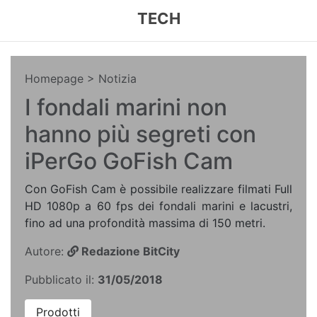
TECH
Homepage
> Notizia
I fondali marini non
hanno più segreti con
iPerGo GoFish Cam
Con GoFish Cam è possibile realizzare filmati Full
HD 1080p a 60 fps dei fondali marini e lacustri,
fino ad una profondità massima di 150 metri.
Autore:
Redazione BitCity
Pubblicato il:
31/05/2018
Prodotti