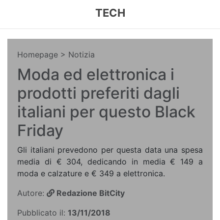
TECH
Homepage
> Notizia
Moda ed elettronica i
prodotti preferiti dagli
italiani per questo Black
Friday
Gli italiani prevedono per questa data una spesa
media di € 304, dedicando in media € 149 a
moda e calzature e € 349 a elettronica.
Autore:
Redazione BitCity
Pubblicato il:
13/11/2018