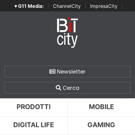
▾ G11 Media:
|
ChannelCity
|
ImpresaCity
|
SecurityOpenLab
|
Italian Channel Awards
|
Italian
Project Awards
|
Italian Security Awards
|
...
Newsletter
Cerca
PRODOTTI
MOBILE
DIGITAL LIFE
GAMING