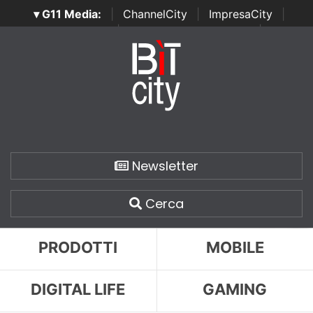
▾ G11 Media:
|
ChannelCity
|
ImpresaCity
|
SecurityOpenLab
|
Italian Channel Awards
|
Italian
Project Awards
|
Italian Security Awards
|
...
Newsletter
Cerca
PRODOTTI
MOBILE
DIGITAL LIFE
GAMING