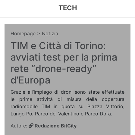
TECH
Homepage
> Notizia
TIM e Città di Torino:
avviati test per la prima
rete “drone-ready”
d’Europa
Grazie all’impiego di droni sono state effettuate
le prime attività di misura della copertura
radiomobile TIM in quota su Piazza Vittorio,
Lungo Po, Parco del Valentino e Parco Dora.
Autore:
Redazione BitCity