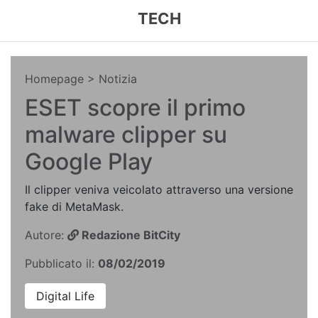
TECH
Homepage
> Notizia
ESET scopre il primo
malware clipper su
Google Play
Il clipper veniva veicolato attraverso una versione
fake di MetaMask.
Autore:
Redazione BitCity
Pubblicato il:
08/02/2019
Digital Life