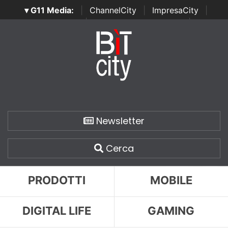
▾ G11 Media:
|
ChannelCity
|
ImpresaCity
|
SecurityOpenLab
|
Italian Channel Awards
|
Italian
Project Awards
|
Italian Security Awards
|
...
Newsletter
Cerca
PRODOTTI
MOBILE
DIGITAL LIFE
GAMING