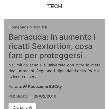
TECH
Homepage
> Notizia
Barracuda: in aumento i
ricatti Sextortion, cosa
fare per proteggersi
Nel mirino scuole e università con oltre la metà
degli attacchi. Seguono i dipendenti della PA e le
aziende di servizi.
Autore:
Redazione BitCity
Pubblicato il:
28/02/2019
Digital Life