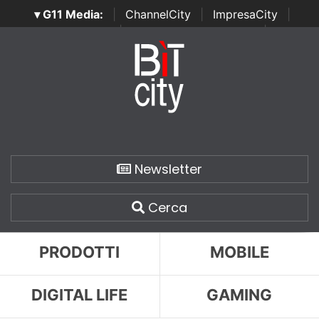
▾ G11 Media:
|
ChannelCity
|
ImpresaCity
|
SecurityOpenLab
|
Italian Channel Awards
|
Italian
Project Awards
|
Italian Security Awards
|
...
Newsletter
Cerca
PRODOTTI
MOBILE
DIGITAL LIFE
GAMING