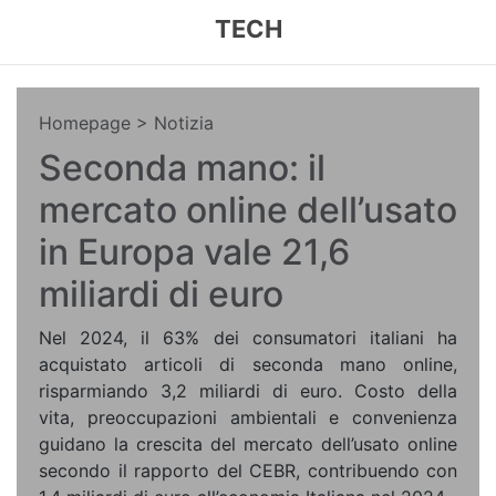
TECH
Homepage
> Notizia
Seconda mano: il
mercato online dell’usato
in Europa vale 21,6
miliardi di euro
Nel 2024, il 63% dei consumatori italiani ha
acquistato articoli di seconda mano online,
risparmiando 3,2 miliardi di euro. Costo della
vita, preoccupazioni ambientali e convenienza
guidano la crescita del mercato dell’usato online
secondo il rapporto del CEBR, contribuendo con