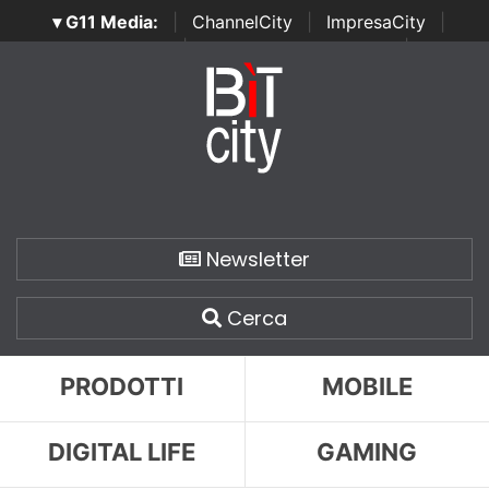
▾ G11 Media:
|
ChannelCity
|
ImpresaCity
|
SecurityOpenLab
|
Italian Channel Awards
|
Italian
Project Awards
|
Italian Security Awards
|
...
Newsletter
Cerca
PRODOTTI
MOBILE
DIGITAL LIFE
GAMING