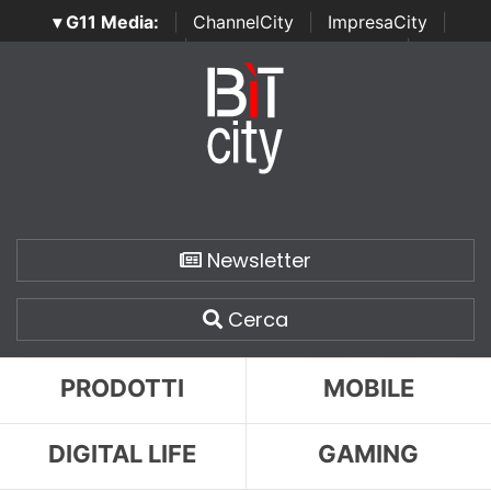
▾ G11 Media:
|
ChannelCity
|
ImpresaCity
|
SecurityOpenLab
|
Italian Channel Awards
|
Italian
Project Awards
|
Italian Security Awards
|
...
Newsletter
Cerca
PRODOTTI
MOBILE
DIGITAL LIFE
GAMING