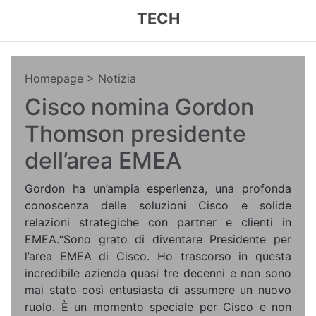
TECH
Homepage
> Notizia
Cisco nomina Gordon
Thomson presidente
dell’area EMEA
Gordon ha un’ampia esperienza, una profonda
conoscenza delle soluzioni Cisco e solide
relazioni strategiche con partner e clienti in
EMEA.“Sono grato di diventare Presidente per
l’area EMEA di Cisco. Ho trascorso in questa
incredibile azienda quasi tre decenni e non sono
mai stato così entusiasta di assumere un nuovo
ruolo. È un momento speciale per Cisco e non