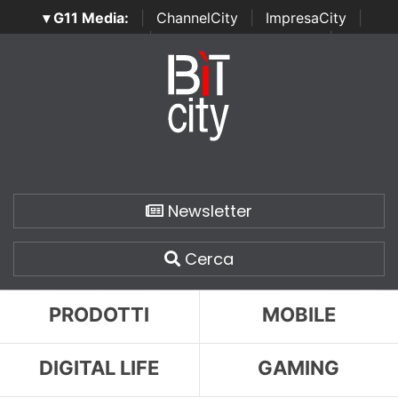
▾ G11 Media:
|
ChannelCity
|
ImpresaCity
|
SecurityOpenLab
|
Italian Channel Awards
|
Italian
Project Awards
|
Italian Security Awards
|
...
Newsletter
Cerca
PRODOTTI
MOBILE
DIGITAL LIFE
GAMING