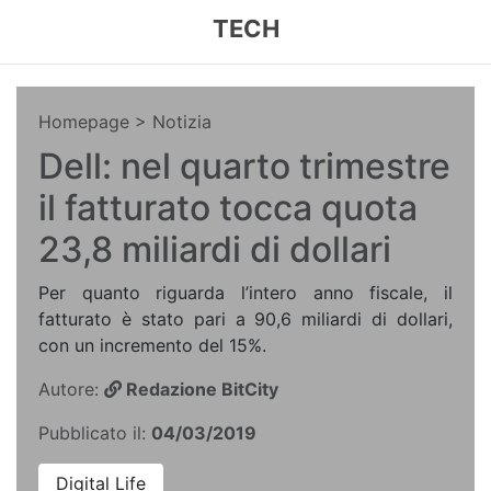
TECH
Homepage
> Notizia
Dell: nel quarto trimestre
il fatturato tocca quota
23,8 miliardi di dollari
Per quanto riguarda l’intero anno fiscale, il
fatturato è stato pari a 90,6 miliardi di dollari,
con un incremento del 15%.
Autore:
Redazione BitCity
Pubblicato il:
04/03/2019
Digital Life