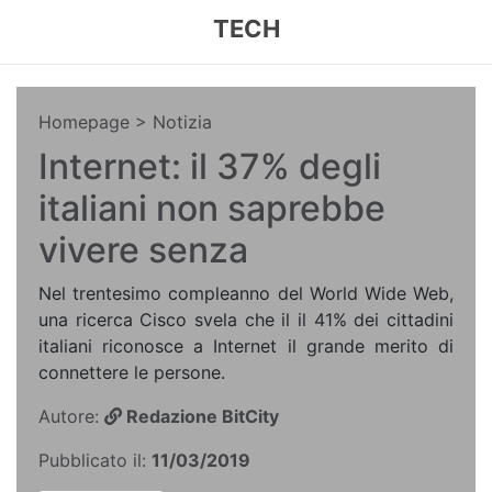
TECH
Homepage
> Notizia
Internet: il 37% degli
italiani non saprebbe
vivere senza
Nel trentesimo compleanno del World Wide Web,
una ricerca Cisco svela che il il 41% dei cittadini
italiani riconosce a Internet il grande merito di
connettere le persone.
Autore:
Redazione BitCity
Pubblicato il:
11/03/2019