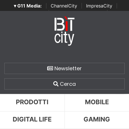
▾ G11 Media:
|
ChannelCity
|
ImpresaCity
|
SecurityOpenLab
|
Italian Channel Awards
|
Italian
Project Awards
|
Italian Security Awards
|
...
Newsletter
Cerca
PRODOTTI
MOBILE
DIGITAL LIFE
GAMING