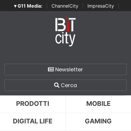
▾ G11 Media:
|
ChannelCity
|
ImpresaCity
|
SecurityOpenLab
|
Italian Channel Awards
|
Italian
Project Awards
|
Italian Security Awards
|
...
Newsletter
Cerca
PRODOTTI
MOBILE
DIGITAL LIFE
GAMING