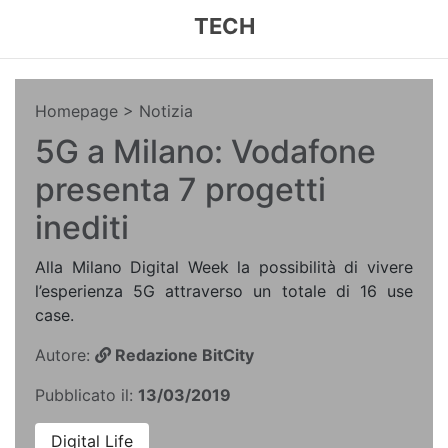
TECH
Homepage
> Notizia
5G a Milano: Vodafone
presenta 7 progetti
inediti
Alla Milano Digital Week la possibilità di vivere
l’esperienza 5G attraverso un totale di 16 use
case.
Autore:
Redazione BitCity
Pubblicato il:
13/03/2019
Digital Life