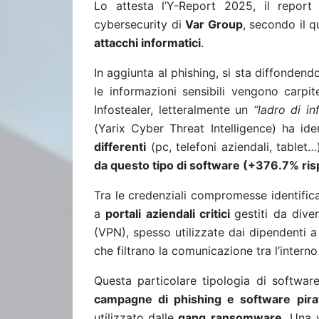
Lo attesta l’Y-Report 2025, il repor
cybersecurity di
Var Group
, secondo il 
attacchi informatici
.
In aggiunta al phishing, si sta diffondend
le informazioni sensibili vengono carp
Infostealer, letteralmente un
“ladro di in
(Yarix Cyber Threat Intelligence) ha ide
differenti
(pc, telefoni aziendali, tablet…
da questo tipo di software (+376.7% ris
Tra le credenziali compromesse identific
a
portali aziendali critici
gestiti da diver
(VPN), spesso utilizzate dai dipendenti a
che filtrano la comunicazione tra l’interno
Questa particolare tipologia di softwar
campagne di phishing e software pirat
utilizzato
dalle
gang ransomware
. Una v