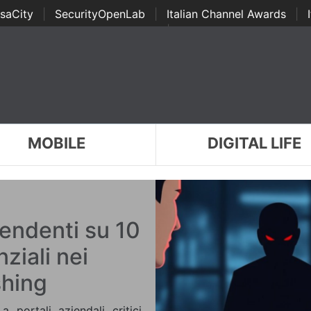
saCity
|
SecurityOpenLab
|
Italian Channel Awards
|
Awards
|
...
MOBILE
DIGITAL LIFE
endenti su 10
ziali nei
shing
 portali aziendali critici