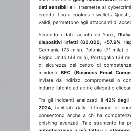
dati sensibili
e li trasmette al cybercrimi
credito, fino a cookies e wallets. Questi,
validi, permettono agli attaccanti di acced
Secondo i dati raccolti da Yarix,
l’Ita
dispositivi infetti (60.000, +57.9% ri
Germania (73 mila), Polonia (71 mila) e 
Regno Unito (44 mila), Portogallo (34 mi
di sicurezza del centro di competenza 
incidenti
BEC
(Business Email Comp
inviate da indirizzi compromessi o cont
indurre l’utente ad aprire allegati o clicca
Tra gli incidenti analizzati, il
42% degli 
2024
, facilitati dalla diffusione di nu
consentono anche a chi ha competenze
phishing avanzati. Tale strumento ha p
autenticazione a più fattori
e
ottenere 