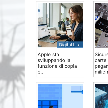
Digital Life
Apple sta
Sicur
sviluppando la
carte 
funzione di copia
pagam
e...
milion