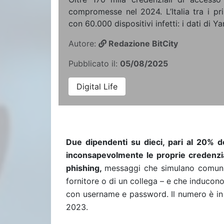
compromesse nel 2024. L’Italia tra i pr
con 60.000 dispositivi infetti: i dati di Y
Autore:
Redazione BitCity
Pubblicato il:
05/08/2025
Digital Life
Due dipendenti su dieci, pari al 20% de
inconsapevolmente le proprie credenzial
phishing,
messaggi che simulano comunic
fornitore o di un collega – e che inducono
con username e password. Il numero è in 
2023.