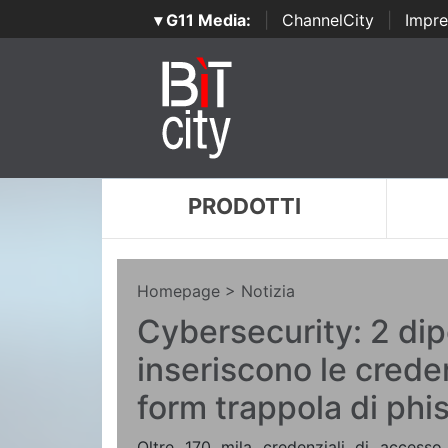
▾ G11 Media:
|
ChannelCity
|
Impre
PRODOTTI
Homepage
> Notizia
Cybersecurity: 2 dip
inseriscono le creden
form trappola di phi
Oltre 170 mila credenziali di accesso a