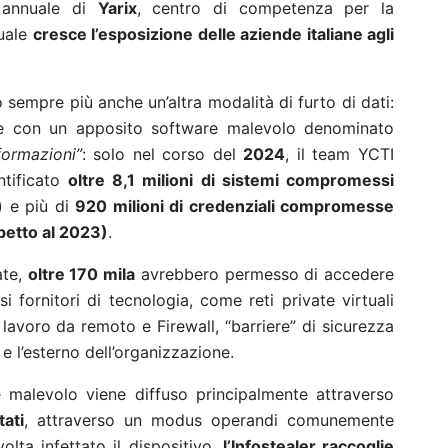
t annuale di
Yarix
, centro di competenza per la
quale
cresce l’esposizione delle aziende italiane agli
o sempre più anche un’altra modalità di furto di dati:
ite con un apposito software malevolo denominato
formazioni”
: solo nel corso del
2024
, il team YCTI
ntificato
oltre 8,1 milioni di sistemi compromessi
) e più di
920 milioni di credenziali compromesse
petto al 2023)
.
ate,
oltre 170 mila
avrebbero permesso di accedere
si fornitori di tecnologia, come reti private virtuali
 lavoro da remoto e Firewall, “barriere” di sicurezza
 e l’esterno dell’organizzazione.
e malevolo viene diffuso principalmente attraverso
ati
, attraverso un modus operandi comunemente
olta infettato il dispositivo,
l’Infostealer raccoglie