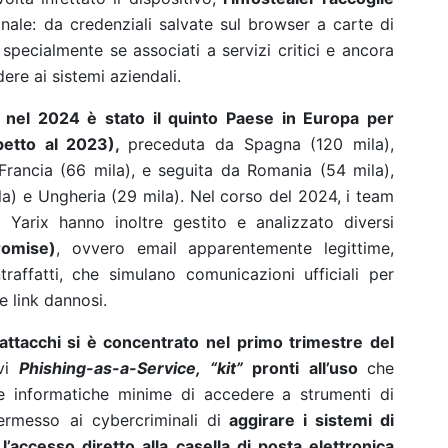
nale: da credenziali salvate sul browser a carte di
 specialmente se associati a servizi critici e ancora
ere ai sistemi aziendali.
lia nel 2024 è stato il quinto Paese in Europa per
spetto al 2023),
preceduta da Spagna (120 mila),
Francia (66 mila), e seguita da Romania (54 mila),
la) e Ungheria (29 mila).
Nel corso del 2024, i team
Yarix hanno inoltre gestito e analizzato diversi
romise)
, ovvero email apparentemente legittime,
raffatti, che simulano comunicazioni ufficiali per
re link dannosi.
attacchi si è concentrato nel primo trimestre del
ovi
Phishing-as-a-Service, “kit”
pronti all’uso
che
 informatiche minime di accedere a strumenti di
ermesso ai cybercriminali di
aggirare i sistemi di
l’accesso diretto alla casella di posta elettronica